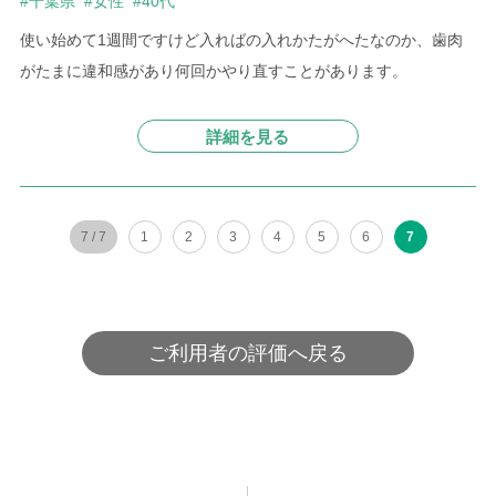
#千葉県
#女性
#40代
使い始めて1週間ですけど入ればの入れかたがへたなのか、歯肉
がたまに違和感があり何回かやり直すことがあります。
詳細を見る
7 / 7
1
2
3
4
5
6
7
ご利用者の評価へ戻る