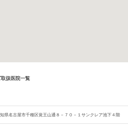
ズ取扱医院一覧
知県名古屋市千種区覚王山通８－７０－１サンクレア池下４階