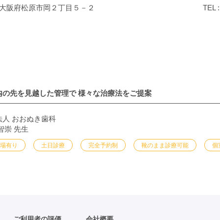
大阪府松原市岡２丁目５－２
TEL 
内の先を見越した管理で
様々な治療法をご提案
法人 おおぬき歯科
智崇 先生
車場有り
土日診療
完全予約制
靴のまま診療可能
個
ご利用者の評価
会社概要