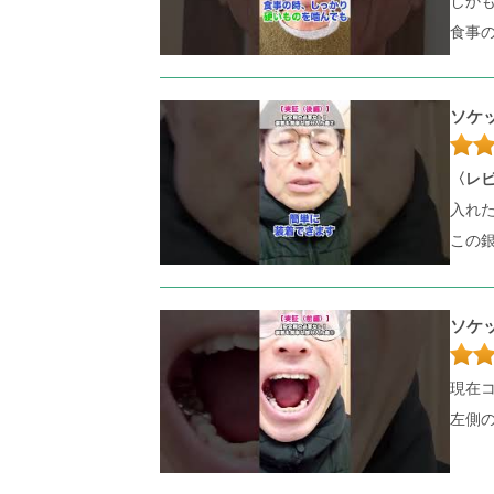
しか
食事
ソケ
〈レ
入れ
この
ソケ
現在
左側