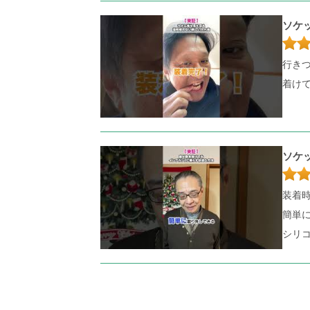
ソケ
行き
着け
ソケ
装着
簡単
シリ