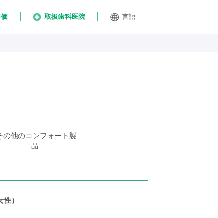
評価
取扱歯科医院
言語
その他のコンフォート製
品
女性）