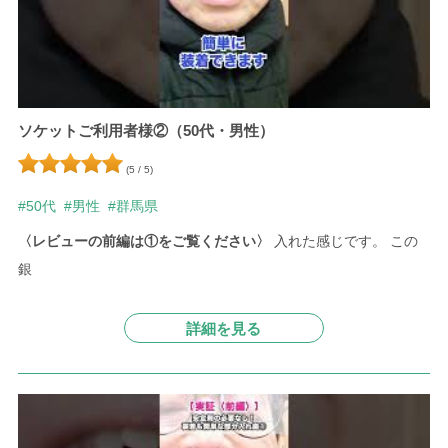
ソケットご利用者様②（50代・男性）
(5 / 5)
#50代
#男性
#群馬県
〈レビューの前編は①をご覧ください〉
入れた感じです。
この
銀
詳細を見る